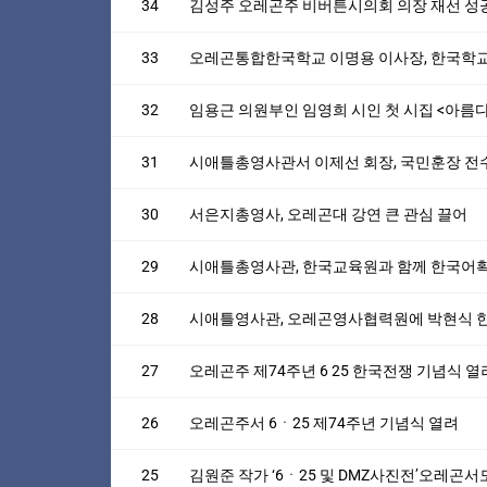
34
김성주 오레곤주 비버튼시의회 의장 재선 성공
33
오레곤통합한국학교 이명용 이사장, 한국학교에
32
임용근 의원부인 임영희 시인 첫 시집 <아름
31
시애틀총영사관서 이제선 회장, 국민훈장 전
30
서은지총영사, 오레곤대 강연 큰 관심 끌어
29
시애틀총영사관, 한국교육원과 함께 한국어
28
시애틀영사관, 오레곤영사협력원에 박현식 
27
오레곤주 제74주년 6 25 한국전쟁 기념식 열
26
오레곤주서 6ㆍ25 제74주년 기념식 열려
25
김원준 작가 ‘6ㆍ25 및 DMZ사진전’오레곤서