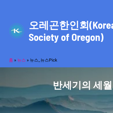
콘
텐
츠
오레곤한인회(Kore
로
건
Society of Oregon)
너
뛰
기
홈
»
뉴스
»
뉴스_뉴스Pick
반세기의 세월