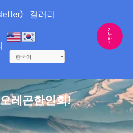
etter)
갤러리
기
부
하
의
기
 오레곤한인회!