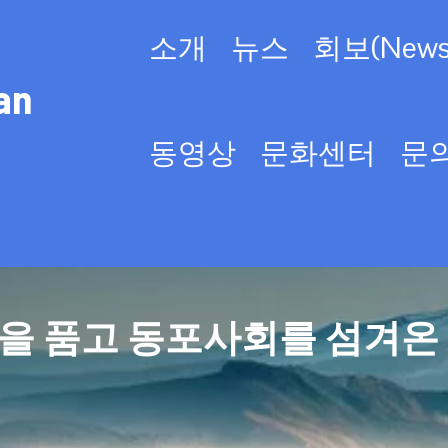
소개
뉴스
회보(Newsl
an
동영상
문화센터
문
을 품고 동포사회를 섬겨온