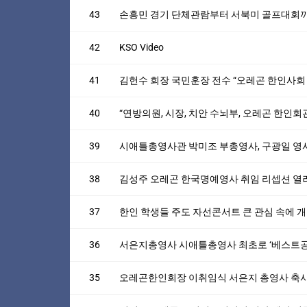
43
손흥민 경기 단체관람부터 서북미 골프대회까
42
KSO Video
41
김헌수 회장 국민훈장 전수 “오레곤 한인사회 
40
“연방의원, 시장, 치안 수뇌부, 오레곤 한인
39
시애틀총영사관 박미조 부총영사, 구광일 영
38
김성주 오레곤 한국명예영사 취임 리셉션 열
37
한인 학생들 주도 자선콘서트 큰 관심 속에 
36
서은지총영사 시애틀총영사 최초로 ‘베스트공
35
오레곤한인회장 이취임식 서은지 총영사 축