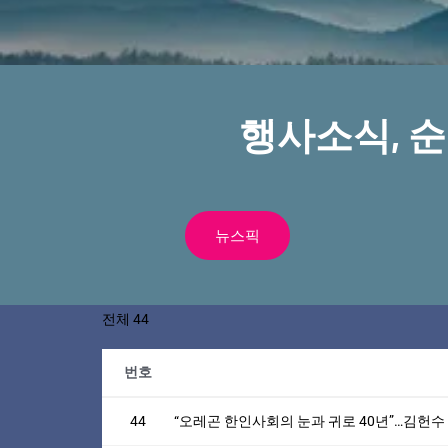
행사소식, 
뉴스픽
전체 44
번호
44
“오레곤 한인사회의 눈과 귀로 40년”…김헌수