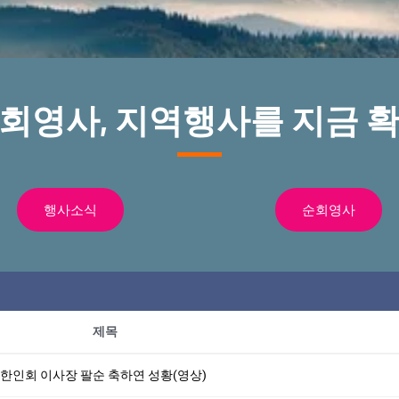
순회영사, 지역행사를 지금 확
행사소식
순회영사
제목
 한인회 이사장 팔순 축하연 성황(영상)