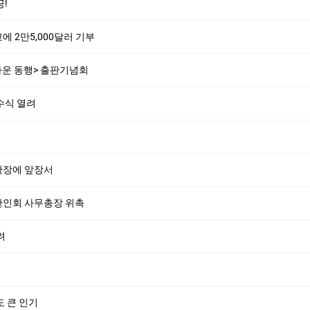
!
 2만5,000달러 기부
다운 동행> 출판기념회
수식 열려
확장에 앞장서
한인회 사무총장 위촉
려
도 큰 인기