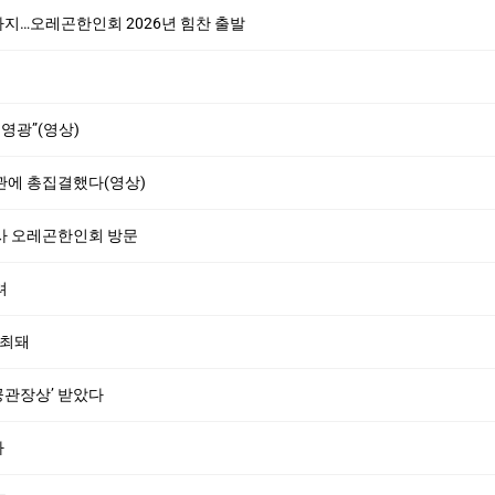
지…오레곤한인회 2026년 힘찬 출발
영광”(영상)
회관에 총집결했다(영상)
사 오레곤한인회 방문
려
개최돼
관장상’ 받았다
사