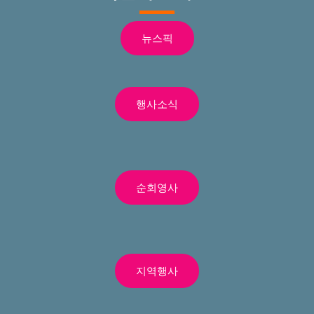
뉴스픽
행사소식
순회영사
지역행사