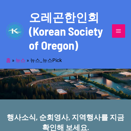
콘
MAI
텐
오레곤한인회
MEN
츠
(Korean Society
로
건
of Oregon)
너
반세기의 세월을 품고 동포사회를 섬겨온
뛰
기
홈
»
뉴스
»
뉴스_뉴스Pick
오레곤한인회!
행사소식, 순회영사, 지역행사를 지금
확인해 보세요.