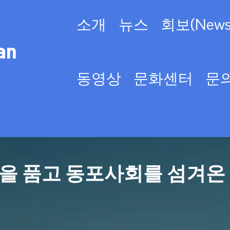
소개
뉴스
회보(Newsl
an
동영상
문화센터
문
을 품고 동포사회를 섬겨온