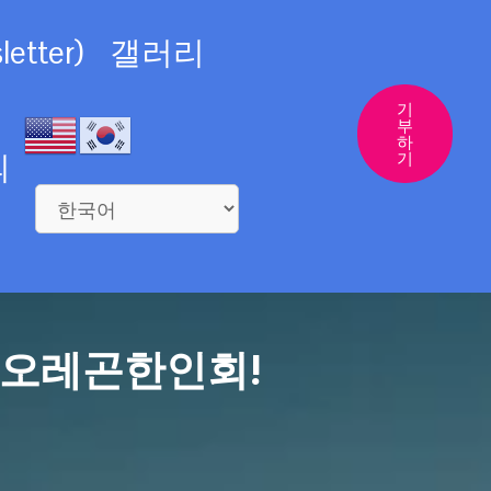
etter)
갤러리
기
부
하
의
기
 오레곤한인회!