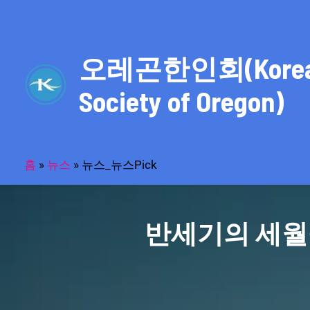
콘
텐
츠
오레곤한인회(Kore
로
건
Society of Oregon)
너
뛰
기
홈
»
뉴스
»
뉴스_뉴스Pick
반세기의 세월