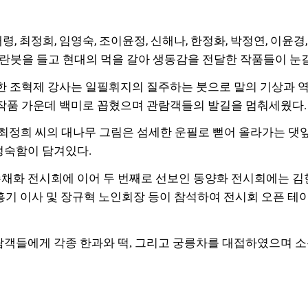
, 최정희, 임영숙, 조이윤정, 신해나, 한정화, 박정연, 이윤경
붓을 들고 현대의 먹을 갈아 생동감을 전달한 작품들이 눈
품한 조혁제 강사는 일필휘지의 질주하는 붓으로 말의 기상과 
 작품 가운데 백미로 꼽혔으며 관람객들의 발길을 멈춰세웠다
 최정희 씨의 대나무 그림은 섬세한 운필로 뻗어 올라가는 댓
정숙함이 담겨있다.
채화 전시회에 이어 두 번째로 선보인 동양화 전시회에는 김헌
김홍기 이사 및 장규혁 노인회장 등이 참석하여 전시회 오픈 
람객들에게 각종 한과와 떡, 그리고 궁릉차를 대접하였으며 소