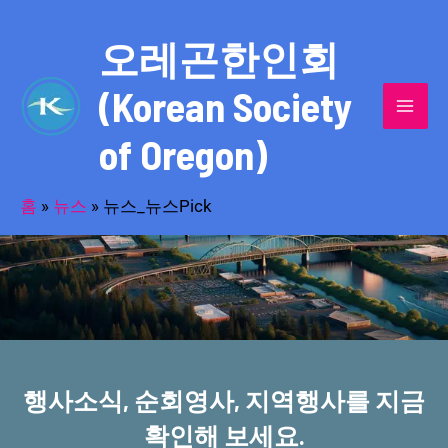
콘
MAI
텐
오레곤한인회
MEN
츠
(Korean Society
로
건
of Oregon)
너
반세기의 세월을 품고 동포사회를 섬겨온
뛰
기
홈
»
뉴스
»
뉴스_뉴스Pick
오레곤한인회!
행사소식, 순회영사, 지역행사를 지금
확인해 보세요.