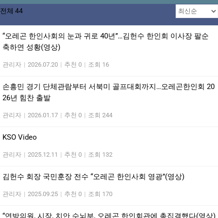
전체 44
“오레곤 한인사회의 눈과 귀로 40년”…김헌수 한인회 이사장 팔순
축하연 성황(영상)
관리자
|
2026.07.20
|
추천 0
|
조회 16
손흥민 경기 단체관람부터 서북미 골프대회까지…오레곤한인회 20
26년 힘찬 출발
관리자
|
2026.01.17
|
추천 0
|
조회 244
KSO Video
관리자
|
2025.12.11
|
추천 0
|
조회 132
김헌수 회장 국민훈장 전수 “오레곤 한인사회 영광”(영상)
관리자
|
2025.09.25
|
추천 0
|
조회 170
“연방의원, 시장, 치안 수뇌부, 오레곤 한인회관에 총집결했다(영상)