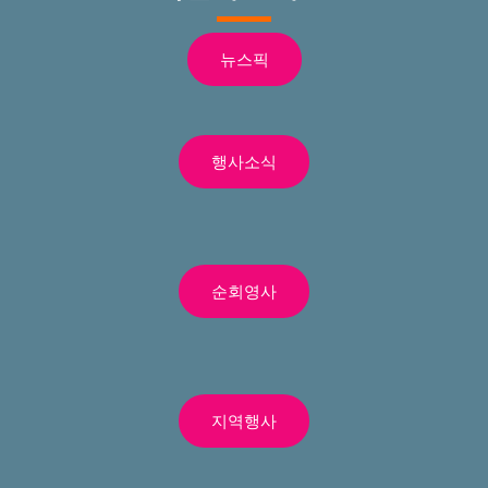
뉴스픽
행사소식
순회영사
지역행사