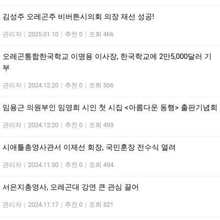
김성주 오레곤주 비버튼시의회 의장 재선 성공!
관리자
|
2025.01.10
|
추천 0
|
조회 466
오레곤통합한국학교 이명용 이사장, 한국학교에 2만5,000달러 기
부
관리자
|
2024.12.20
|
추천 0
|
조회 506
임용근 의원부인 임영희 시인 첫 시집 <아름다운 동행> 출판기념회
관리자
|
2024.12.20
|
추천 0
|
조회 493
시애틀총영사관서 이제선 회장, 국민훈장 전수식 열려
관리자
|
2024.11.30
|
추천 0
|
조회 494
서은지총영사, 오레곤대 강연 큰 관심 끌어
관리자
|
2024.11.17
|
추천 0
|
조회 521