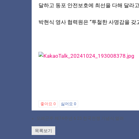
달하고 동포 안전보호에 최선을 다해 달라고
박현식 영사 협력원은 “투철한 사명감을 갖
좋아요
0
싫어요
0
«
오레곤주 제74주년 6 25 한국전쟁 기념식 열려
목록보기