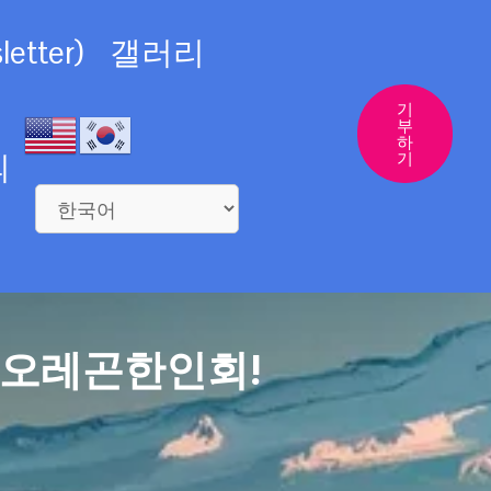
etter)
갤러리
기
부
하
의
기
 오레곤한인회!