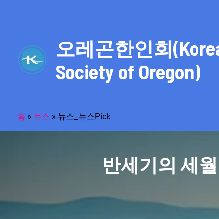
콘
텐
츠
오레곤한인회(Kore
로
건
Society of Oregon)
너
뛰
기
홈
»
뉴스
»
뉴스_뉴스Pick
반세기의 세월