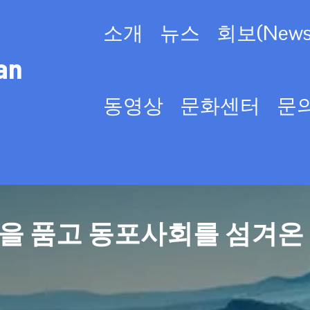
소개
뉴스
회보(Newsl
an
동영상
문화센터
문
을 품고 동포사회를 섬겨온