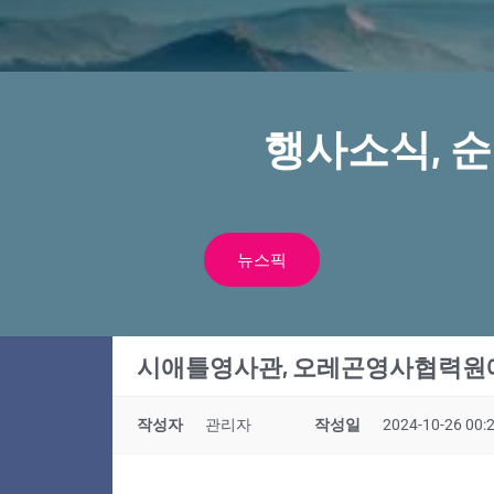
행사소식, 
뉴스픽
시애틀영사관, 오레곤영사협력원에
작성자
관리자
작성일
2024-10-26 00: