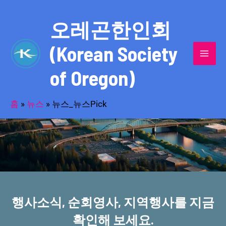
콘
MAI
텐
오레곤한인회
MEN
츠
(Korean Society
로
건
of Oregon)
너
반세기의 세월을 품고 동포사회를 섬겨온
뛰
기
홈
»
뉴스
»
뉴스_뉴스Pick
오레곤한인회!
행사소식, 순회영사, 지역행사를 지금
확인해 보세요.