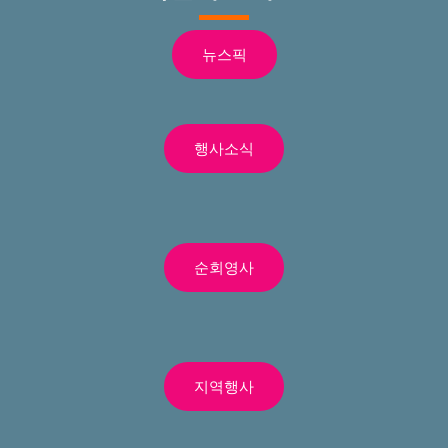
뉴스픽
행사소식
순회영사
지역행사