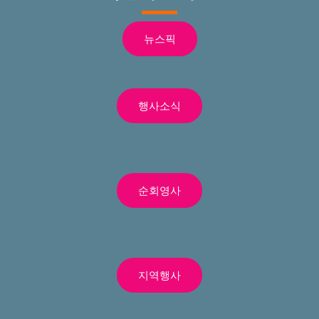
뉴스픽
행사소식
순회영사
지역행사