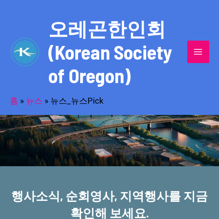
콘
MAI
텐
오레곤한인회
MEN
츠
(Korean Society
로
건
of Oregon)
너
반세기의 세월을 품고 동포사회를 섬겨온
뛰
기
홈
»
뉴스
»
뉴스_뉴스Pick
오레곤한인회!
행사소식, 순회영사, 지역행사를 지금
확인해 보세요.