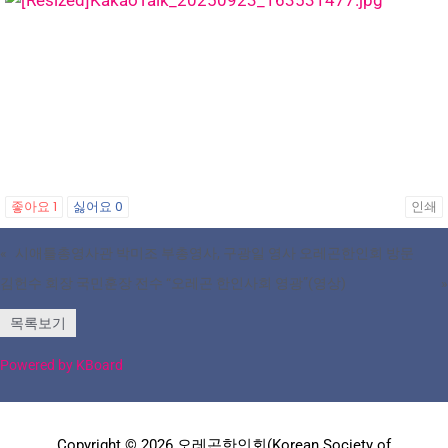
좋아요
1
싫어요
0
인쇄
«
시애틀총영사관 박미조 부총영사, 구광일 영사 오레곤한인회 방문
김헌수 회장 국민훈장 전수 “오레곤 한인사회 영광”(영상)
»
목록보기
Powered by KBoard
Copyright © 2026 오레곤한인회(Korean Society of