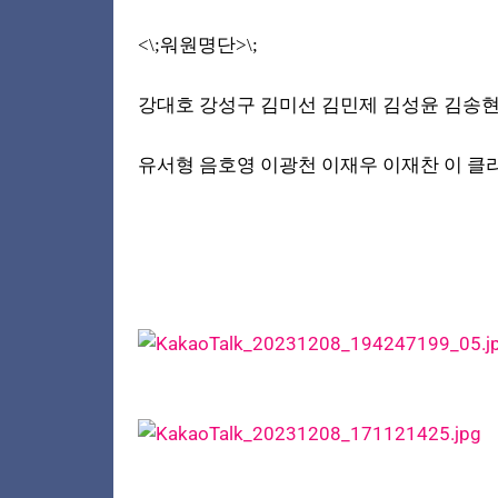
<\;워원명단>\;
강대호 강성구 김미선 김민제 김성윤
김송현
유서형 음호영 이광천 이재우 이재찬 이
클