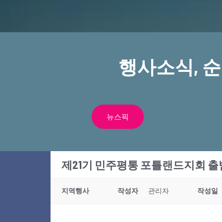
행사소식, 
뉴스픽
제21기 민주평통 포틀랜드지회 출
지역행사
작성자
관리자
작성일