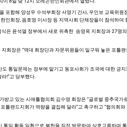
 8일 낮 12시 오레곤한인회관에서 열렸다.
 포함해 양성우 수석부회장 서영기 간사, 우인보 교육위원장
한인회장, 음호영 이사장 등 지역사회 단체장들이 참석하여 
범식은 윤석열 정부에서 새로 위촉한 송영욱 지회장과 27명
 지회장은 “역대 회장단과 자문위원들이 일구워 놓은 포틀랜
반도 통일문제는 정부에 맡기고 동포사회가 조국에 대한 긍지와
라!”고 당부했다.
가받고 있는 시애틀협의회 김수영 회장은 “글로벌 중추국가로
포틀랜드지회가 역량을 결집해 달라”고 촉구하고 “협의회와
이 통일 활동 일환으로 북한을 직접 방문하여 상호교류하며 통