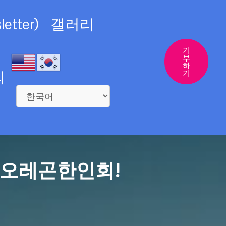
etter)
갤러리
기
부
하
의
기
 오레곤한인회!