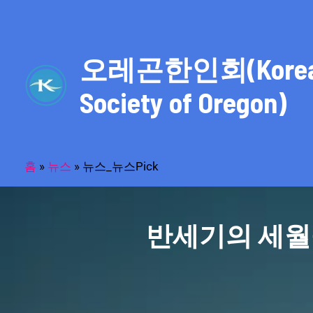
콘
텐
츠
오레곤한인회(Kore
로
건
Society of Oregon)
너
뛰
기
홈
»
뉴스
»
뉴스_뉴스Pick
반세기의 세월