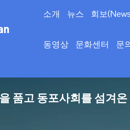
소개
뉴스
회보(Newsl
an
동영상
문화센터
문
을 품고 동포사회를 섬겨온