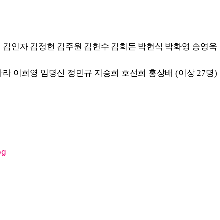
 김인자 김정현 김주원 김헌수
김희돈 박현식 박화영 송영욱
라라 이희영 임명신 정민규 지승희
호선희 홍상배 (이상 27명)