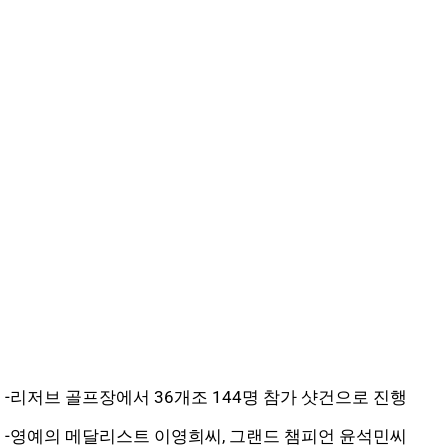
-리저브 골프장에서 36개조 144명 참가 샷건으로 진행
-영예의 메달리스트 이영희씨, 그랜드 챔피언 윤석민씨