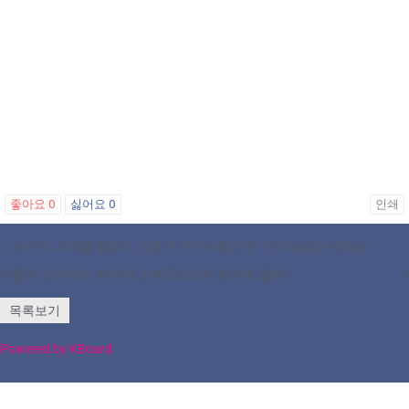
좋아요
0
싫어요
0
인쇄
«
서은지 시애틀총영사, 오레곤 한인사회와 첫 인사나눴다(+화보)
새롭게 도약하는 제49대 오레곤한인회 힘차게 출범!
»
목록보기
Powered by KBoard