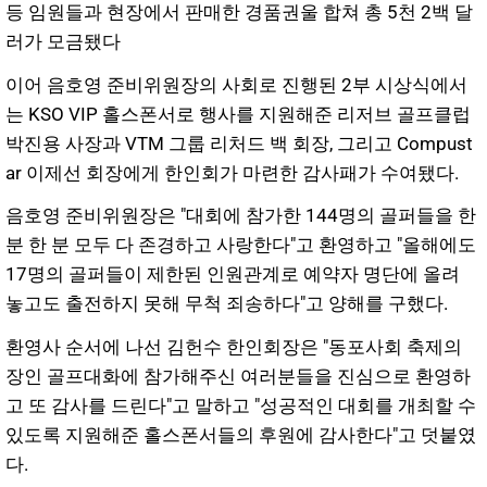
등 임원들과 현장에서 판매한 경품권울 합쳐 총 5천 2백 달
러가 모금됐다
이어 음호영 준비위원장의 사회로 진행된 2부 시상식에서
는 KSO VIP 홀스폰서로 행사를 지원해준 리저브 골프클럽
박진용 사장과 VTM 그룹 리처드 백 회장, 그리고 Compust
ar 이제선 회장에게 한인회가 마련한 감사패가 수여됐다.
음호영 준비위원장은 "대회에 참가한 144명의 골퍼들을 한
분 한 분 모두 다 존경하고 사랑한다"고 환영하고 "올해에도
17명의 골퍼들이 제한된 인원관계로 예약자 명단에 올려
놓고도 출전하지 못해 무척 죄송하다"고 양해를 구했다.
환영사 순서에 나선 김헌수 한인회장은 "동포사회 축제의
장인 골프대화에 참가해주신 여러분들을 진심으로 환영하
고 또 감사를 드린다"고 말하고 "성공적인 대회를 개최할 수
있도록 지원해준 홀스폰서들의 후원에 감사한다"고 덧붙였
다.