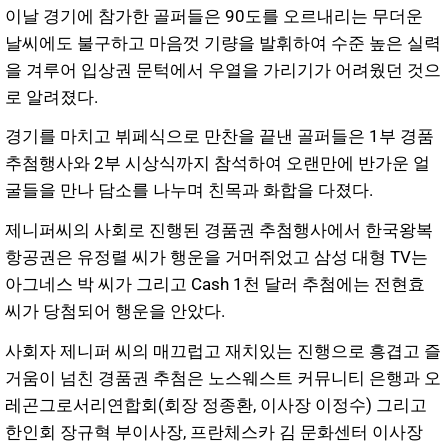
이날 경기에 참가한 골퍼들은 90도를 오르내리는 무더운
날씨에도 불구하고 마음껏 기량을 발휘하여 수준 높은 실력
을 겨루어 입상권 문턱에서 우열을 가리기가 어려웠던 것으
로 알려졌다.
경기를 마치고 뷔페식으로 만찬을 끝낸 골퍼들은 1부 경품
추첨행사와 2부 시상식까지 참석하여 오랜만에 반가운 얼
굴들을 만나 담소를 나누며 친목과 화합을 다졌다.
제니퍼씨의 사회로 진행된 경품권 추첨행사에서 한국왕복
항공권은 유정렬 씨가 행운을 거머쥐었고 삼성 대형 TV는
아그네스 박 씨가 그리고 Cash 1천 달러 추첨에는 전현효
씨가 당첨되어 행운을 안았다.
사회자 제니퍼 씨의 매끄럽고 재치있는 진행으로 흥겹고 즐
거움이 넘친 경품권 추첨은 노스웨스트 커뮤니티 은행과 오
레곤그로서리연합회(회장 정종환, 이사장 이정수) 그리고
한인회 장규혁 부이사장, 프란체스카 김 문화센터 이사장