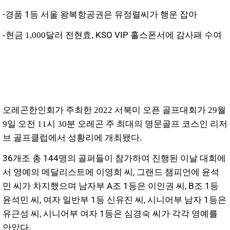
-경품 1등 서울 왕복항공권은 유정렬씨가 행운 잡아
KSO VIP 홀스폰서에 감사패 수여
-현금 1,000달러 전현효,
오레곤한인회가 주최한 2022 서북미 오픈 골프대회가 29월
9일 오전 11시 30분 오레곤 주 최대의 명문골프 코스인 리저
브 골프클럽에서 성황리에 개최됐다.
36개조 총 144명의 골퍼들이 참가하여 진행된 이날 대회에
서 영예의 메달리스트에 이영희 씨, 그랜드 챔피언에 윤석
민 씨가 차지했으며 남자부 A조 1등은 이인권 씨, B조 1등
윤석민 씨, 여자 일반부 1등 신유진 씨, 시니어부 남자 1등은
유근성 씨, 시니어부 여자 1등은 심경숙 씨가 각각 영예를
안았다.