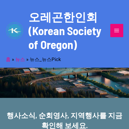
콘
MAI
텐
오레곤한인회
MEN
츠
(Korean Society
로
건
of Oregon)
너
반세기의 세월을 품고 동포사회를 섬겨온
뛰
기
홈
»
뉴스
»
뉴스_뉴스Pick
오레곤한인회!
행사소식, 순회영사, 지역행사를 지금
확인해 보세요.