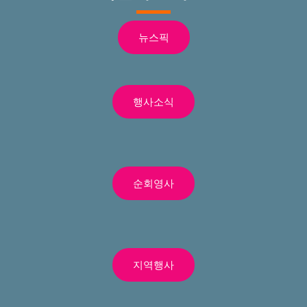
뉴스픽
행사소식
순회영사
지역행사