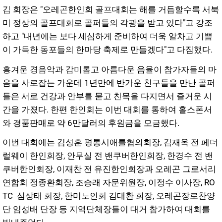
김 회장은 "오레곤한인회 골프대회는 해를 거듭할수록 서북
미 정상의 골프대회로 골퍼들의 각광을 받고 있다"고 강조
하고 "내년에는 보다 세심하게 준비하여 더욱 알차고 기쁨
이 가득한 동포들의 한마당 축제로 만들겠다"고 다짐했다.
흥겨운 경음악과 감미롭고 아름다운 음율이 참가자들의 마
음을 사로잡는 가운데 1년만에 반가운 친구들을 만난 골퍼
들은 서로 건강과 안부를 묻고 친목을 다지면서 즐거운 시
간을 가졌다. 한편 한인회는 이번 대회를 통하여 홀스폰서
와 경품판매로 약 6만달러의 후원금을 모금했다.
이번 대회에는 김성훈 평통시애틀협의회장, 김재옥 전 페더
럴웨이 한인회장, 안무실 전 밴쿠버한인회장, 한경수 전 밴
쿠버한인회장, 이재찬 전 유진한인회장과 오레곤 그로서리
연합회 정종환회장, 조승래 자문위원장, 이정수 이사장, RO
TC 심상태 회장, 한미노인회 김대환 회장, 오레곤장로찬양
단 임성배 단장 등 지역단체장들이 대거 참가하여 대회를