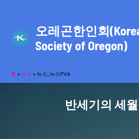
콘
텐
츠
오레곤한인회(Kore
로
건
Society of Oregon)
너
뛰
기
홈
»
뉴스
»
뉴스_뉴스Pick
반세기의 세월