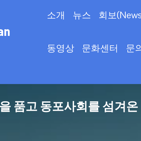
소개
뉴스
회보(Newsl
an
동영상
문화센터
문
을 품고 동포사회를 섬겨온