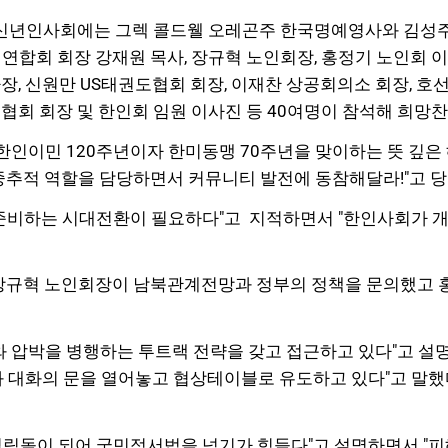
신년인사회에는 그렉 콜드웰 오레곤주 한국명예영사와 김성주 
연합회 회장 강재원 목사,
장규혁 노인회장,
홍정기 노인회 이
, 신원만 US태권도협회 회장,
이재찬 상공회의소 회장,
호선
회 회장 및 한인회 임원 이사진 등 40여명이 참석해 희망찬
한인이민 120주년이자 한미동맹 70주년을 맞이하는 뜻 깊은
추적 역할을 담당하면서 커뮤니티 발전에 동참해달라!"고 
을 준비하는 시대전환이 필요하다"고
지적하면서 "한인사회가 개
 장규혁 노인회장이 남북관계전망과 정부의 정책을 문의했고 
 압박을 병행하는 투트랙 전략을 갖고 접근하고 있다"고 설
 대화의 문을 열어놓고 협상테이블로 유도하고 있다"고
말했
림돌이 되어 국민정서법을 넘기가 힘들다"고 설명하면서 "