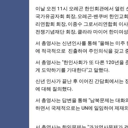
이날 오전 11시
오레곤 한인회관에서 열린 
국가유공자회 회장,
오레곤-밴쿠버 한인교회
리연합회 회장,
이종수 그로서리연합회 이사장
전쟁기념재단 회장,
클라라 마이어 한미여성협
서 총영사는 신년인사를 통해 "올해는
미주 
에 적극적으로
진출하여 주인의식을 갖고 중
서 총영사는
"한인사회가 또 다른 120년
게 도약하기를 기대한다"고 말했다.
신년 인사가 끝난 후 이어진 간담회에서는
에 대해 질의했다.
서 총영사는 답변을 통해 "남북문제는
대화와
하면서 국제적으로는 UN에 일임하여 제재와
서 총영사는 한일문제는 "과거역사문제가
걸