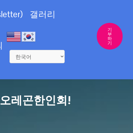
etter)
갤러리
기
부
하
의
기
 오레곤한인회!