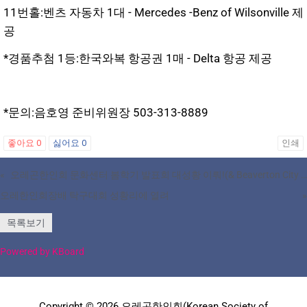
11번홀:벤츠 자동차 1대 - Mercedes -Benz of Wilsonville 제
공
*경품추첨 1등:한국와복 항공권 1매 - Delta 항공 제공
*문의:음호영 준비위원장 503-313-8889
좋아요
0
싫어요
0
인쇄
«
오레곤한인회 문화센터 봄학기 발표회 대성황 이뤄!(& Beaverton City News Letter)
오레한인회장배 탁구대회 성황리에 열려
»
목록보기
Powered by KBoard
Copyright © 2026 오레곤한인회(Korean Society of