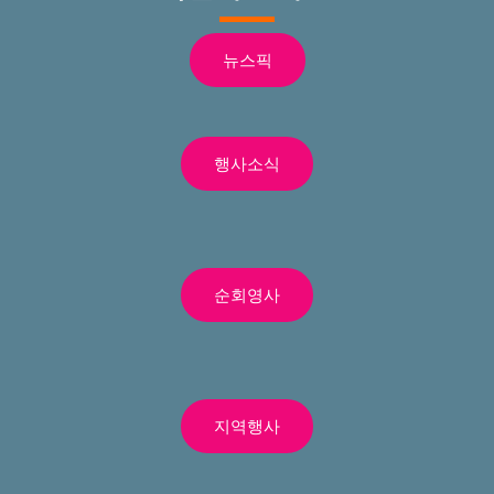
뉴스픽
행사소식
순회영사
지역행사