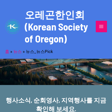
콘
MAI
텐
오레곤한인회
MEN
츠
(Korean Society
로
건
of Oregon)
너
반세기의 세월을 품고 동포사회를 섬겨온
뛰
기
홈
»
뉴스
»
뉴스_뉴스Pick
오레곤한인회!
행사소식, 순회영사, 지역행사를 지금
확인해 보세요.