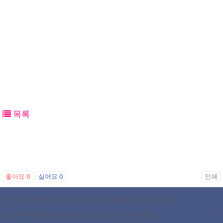
목록
좋아요
0
싫어요
0
인쇄
«
오레곤 한인회관서 동양화 전시회 성황리에 열려(+화보)
'한인사회를 빛낸 자랑스런 한국인상'에 이제선 회장
»