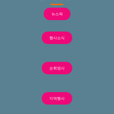
뉴스픽
행사소식
순회영사
지역행사