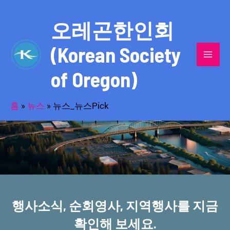
콘
MAI
텐
오레곤한인회
MEN
츠
(Korean Society
로
건
of Oregon)
너
반세기의 세월을 품고 동포사회를 섬겨온
뛰
기
홈
»
뉴스
»
뉴스_뉴스Pick
오레곤한인회!
행사소식, 순회영사, 지역행사를 지금
확인해 보세요.