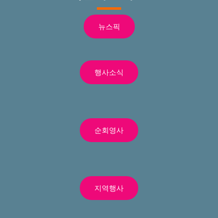
뉴스픽
행사소식
순회영사
지역행사