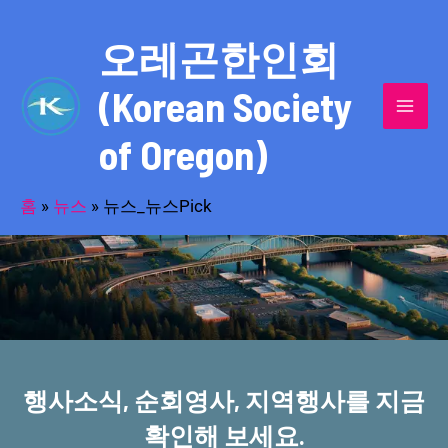
콘
MAI
텐
오레곤한인회
MEN
츠
(Korean Society
로
건
of Oregon)
너
반세기의 세월을 품고 동포사회를 섬겨온
뛰
기
홈
»
뉴스
»
뉴스_뉴스Pick
오레곤한인회!
행사소식, 순회영사, 지역행사를 지금
확인해 보세요.