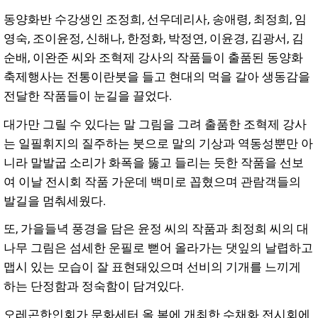
동양화반 수강생인 조정희, 선우데리사, 송애령, 최정희, 임
영숙, 조이윤정, 신해나, 한정화, 박정연, 이윤경, 김광서, 김
순배, 이완준 씨와 조혁제 강사의 작품들이 출품된 동양화
축제행사는 전통이란붓을 들고 현대의 먹을 갈아 생동감을
전달한 작품들이 눈길을 끌었다.
대가만 그릴 수 있다는 말 그림을 그려 출품한 조혁제 강사
는 일필휘지의 질주하는 붓으로 말의 기상과 역동성뿐만 아
니라 말발굽 소리가 화폭을 뚫고 들리는 듯한 작품을 선보
여 이날 전시회 작품 가운데 백미로 꼽혔으며 관람객들의
발길을 멈춰세웠다.
또, 가을들녁 풍경을 담은 윤정 씨의 작품과 최정희 씨의 대
나무 그림은 섬세한 운필로 뻗어 올라가는 댓잎의 날렵하고
맵시 있는 모습이 잘 표현돼있으며 선비의 기개를 느끼게
하는 단정함과 정숙함이 담겨있다.
오레곤한인회가 문화세터 올 봄에 개최한 수채화 전시회에