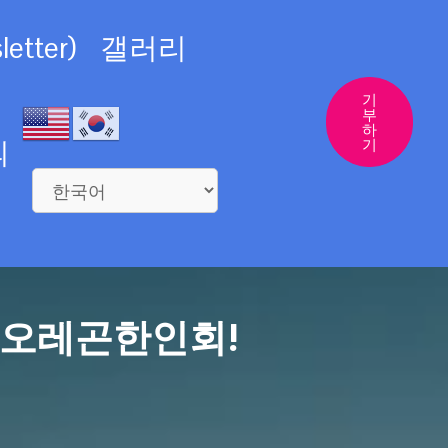
etter)
갤러리
기
부
하
의
기
 오레곤한인회!