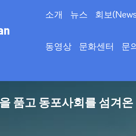
소개
뉴스
회보(Newsl
an
동영상
문화센터
문
을 품고 동포사회를 섬겨온