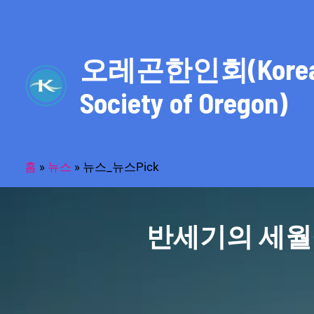
콘
텐
츠
오레곤한인회(Kore
로
건
Society of Oregon)
너
뛰
기
홈
»
뉴스
»
뉴스_뉴스Pick
반세기의 세월