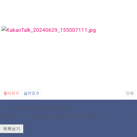
좋아요
0
싫어요
0
인쇄
«
The three nation 합동 음악축제 열려
김원준 작가 ‘6ㆍ25 및 DMZ사진전’오레곤서도 큰 인기
»
목록보기