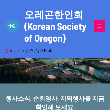
콘
MAI
텐
오레곤한인회
MEN
츠
(Korean Society
로
건
of Oregon)
너
반세기의 세월을 품고 동포사회를 섬겨온
뛰
기
홈
»
뉴스
»
뉴스_뉴스Pick
오레곤한인회!
행사소식, 순회영사, 지역행사를 지금
확인해 보세요.