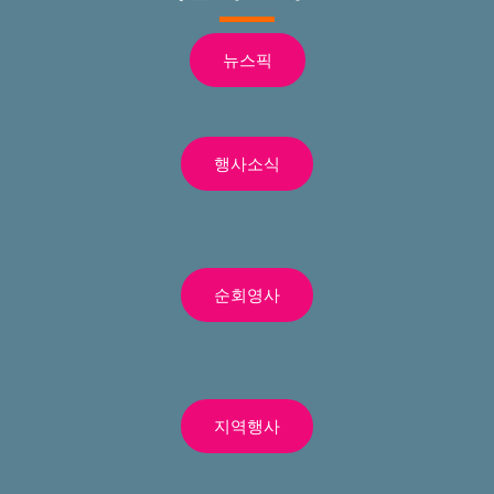
뉴스픽
행사소식
순회영사
지역행사