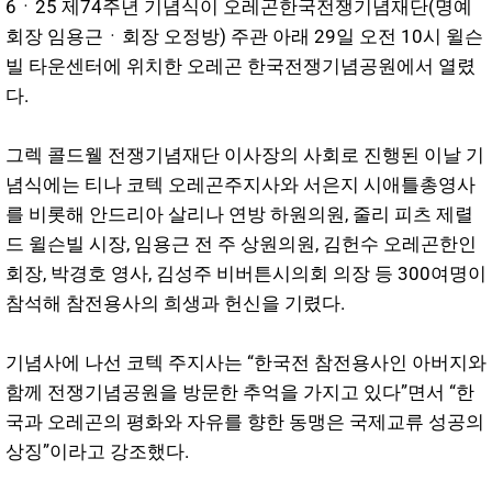
6ㆍ25 제74주년 기념식이 오레곤한국전쟁기념재단(명예
회장 임용근ㆍ회장 오정방) 주관 아래 29일 오전 10시 윌슨
빌 타운센터에 위치한 오레곤 한국전쟁기념공원에서 열렸
다.
그렉 콜드웰 전쟁기념재단 이사장의 사회로 진행된 이날 기
념식에는 티나 코텍 오레곤주지사와 서은지 시애틀총영사
를 비롯해 안드리아 살리나 연방 하원의원, 줄리 피츠 제렬
드 윌슨빌 시장, 임용근 전 주 상원의원, 김헌수 오레곤한인
회장, 박경호 영사, 김성주 비버튼시의회 의장 등 300여명이
참석해 참전용사의 희생과 헌신을 기렸다.
기념사에 나선 코텍 주지사는 “한국전 참전용사인 아버지와
함께 전쟁기념공원을 방문한 추억을 가지고 있다”면서 “한
국과 오레곤의 평화와 자유를 향한 동맹은 국제교류 성공의
상징”이라고 강조했다.