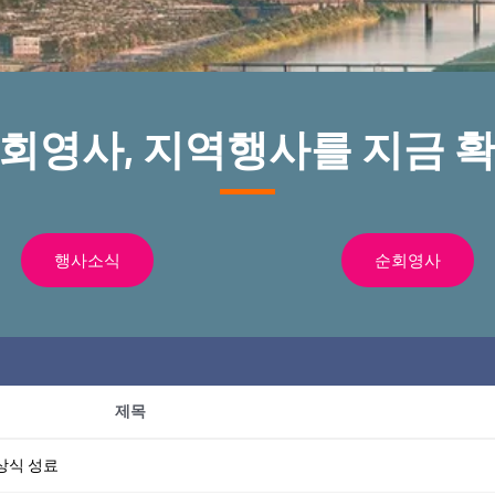
순회영사, 지역행사를 지금 확
행사소식
순회영사
제목
상식 성료