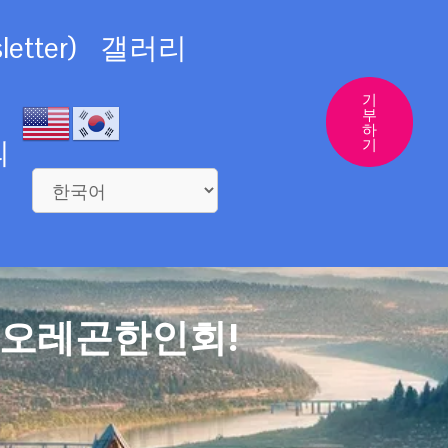
etter)
갤러리
기
부
하
의
기
 오레곤한인회!