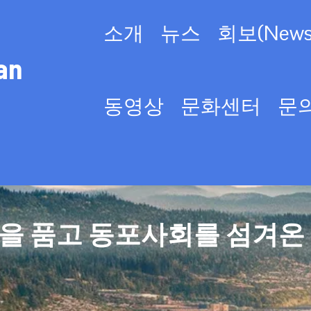
소개
뉴스
회보(Newsl
an
동영상
문화센터
문
을 품고 동포사회를 섬겨온