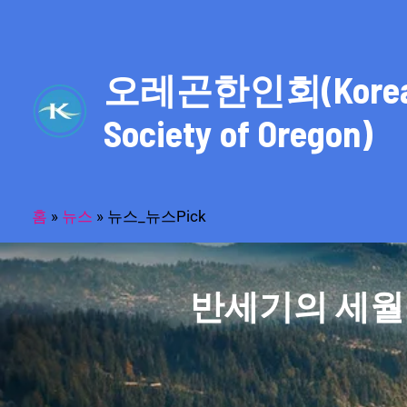
콘
텐
츠
오레곤한인회(Kore
로
건
Society of Oregon)
너
뛰
기
홈
»
뉴스
»
뉴스_뉴스Pick
반세기의 세월