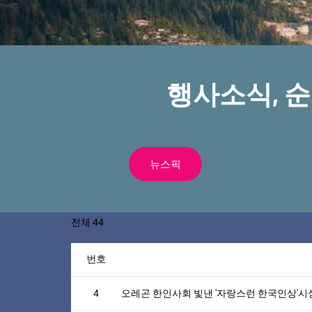
행사소식, 
뉴스픽
전체 44
번호
4
오레곤 한인사회 빛낸 '자랑스런 한국인상'시