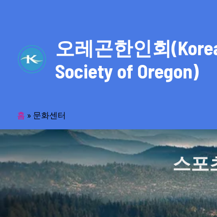
콘
텐
츠
오레곤한인회(Kore
로
건
Society of Oregon)
너
뛰
기
홈
»
문화센터
스포