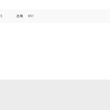
35
조회
851