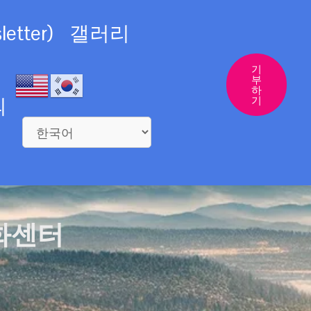
etter)
갤러리
기
부
하
의
기
화센터