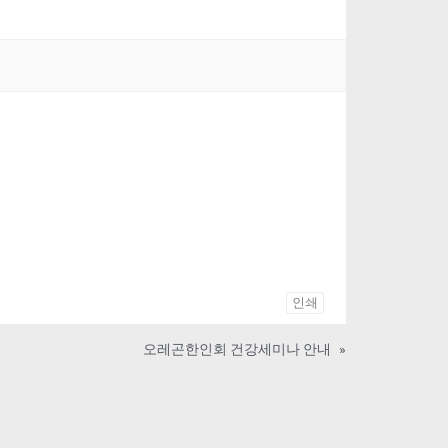
인쇄
오레곤한인회 건강세미나 안내
»