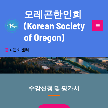
콘
MAI
텐
오레곤한인회
MEN
츠
(Korean Society
로
건
of Oregon)
너
스포츠와 문화활동의 중심인 문화센터
뛰
기
홈
»
문화센터
수강신청 및 평가서