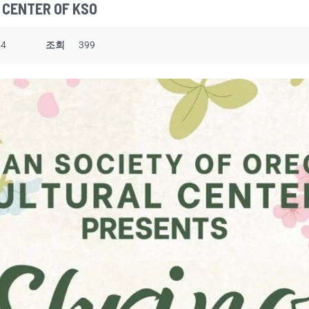
 CENTER OF KSO
54
조회
399