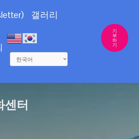
etter)
갤러리
기
부
하
의
기
화센터