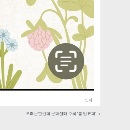
인쇄
오레곤한인회 문화센터 주최 ‘봄 발표회’
»