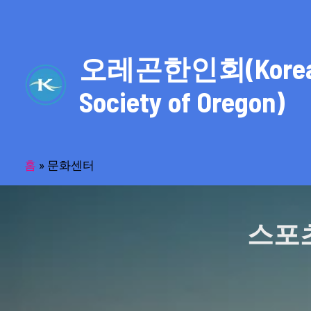
콘
텐
츠
오레곤한인회(Kore
로
건
Society of Oregon)
너
뛰
기
홈
»
문화센터
스포