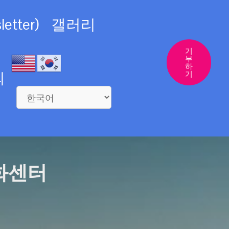
etter)
갤러리
기
부
하
의
기
화센터