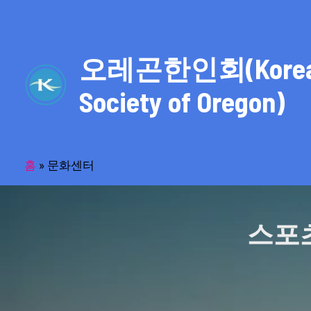
콘
텐
츠
오레곤한인회(Kore
로
건
Society of Oregon)
너
뛰
기
홈
»
문화센터
스포