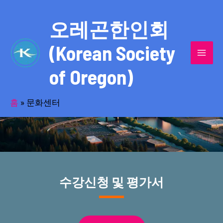
콘
MAI
텐
오레곤한인회
MEN
츠
(Korean Society
로
건
of Oregon)
너
스포츠와 문화활동의 중심인 문화센터
뛰
기
홈
»
문화센터
수강신청 및 평가서