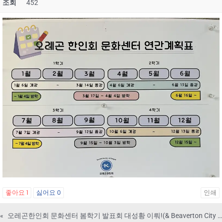
조회
452
좋아요
1
싫어요
0
인쇄
«
오레곤한인회 문화센터 봄학기 발표회 대성황 이뤄!(& Beaverton City News Letter)