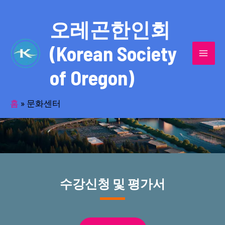
콘
MAI
텐
오레곤한인회
MEN
츠
(Korean Society
로
건
of Oregon)
너
스포츠와 문화활동의 중심인 문화센터
뛰
기
홈
»
문화센터
수강신청 및 평가서