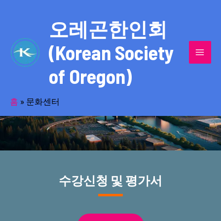
콘
MAI
텐
오레곤한인회
MEN
츠
(Korean Society
로
건
of Oregon)
너
스포츠와 문화활동의 중심인 문화센터
뛰
기
홈
»
문화센터
수강신청 및 평가서