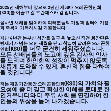
2025년 새해부터 앞으로 2년간 제50대 오레곤한인회
(KSO)를 이끌고 갈 프란체스카 김 입니다.
을사년 새해를 맞이하여 여러분들의 가정과 일터에 기쁨
과 축복이 가득하시길 기원합니다!
지난 4년간 눈부신 성장을 일구 워 놓으신 직전 회장단은
반세기가 넘는 오랜 세월을 딛고 착실히 달려온 오레곤한
(KSO)
를 더욱 굳건히 세워주셨습니다.
인회
모든 선배님들의 노고에 깊은 감사의 인사
를 드리며 한인회의 성장이 멈추지 않도록
새롭게 도약할 수 있게, 혼신의 힘을 다하여
뛸 것입니다!
(KSO)
의 가치와 필
저는 재임기간동안 오레곤한인회
요성에 좀 더 깊고 확실한 이해를 토대로 한
인커뮤니티와 미 주류 사회 를 연결하여 한
인들의 위상을 높여 나가겠습니다.