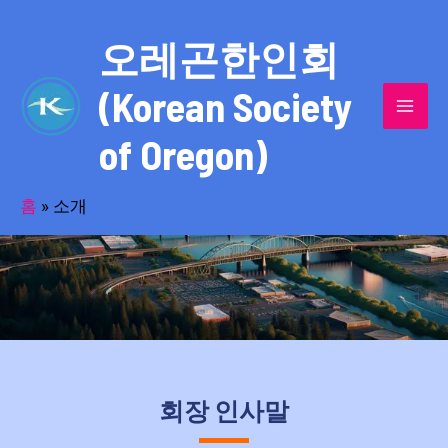
콘
MAI
텐
오레곤한인회
MEN
츠
(Korean Society
로
건
of Oregon)
너
오레곤한인회(KOREAN SOCIETY OF
뛰
기
홈
»
소개
OREGON) 홈페이지 방문을 환영합니다.
회장 인사말