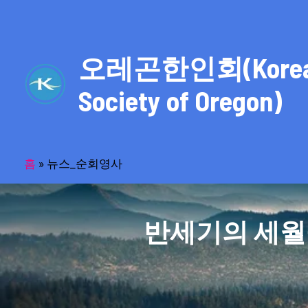
콘
텐
츠
오레곤한인회(Kore
로
건
Society of Oregon)
너
뛰
기
홈
»
뉴스_순회영사
반세기의 세월