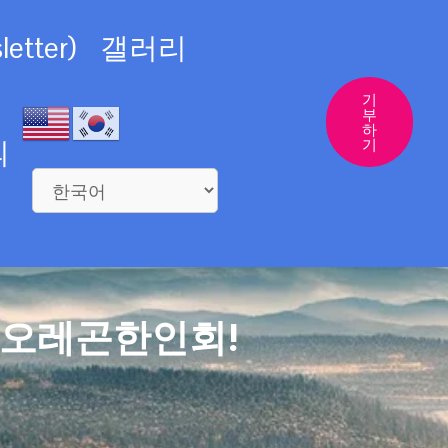
etter)
갤러리
기
부
하
의
기
 오레곤한인회!