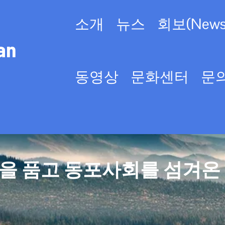
소개
뉴스
회보(Newsl
an
동영상
문화센터
문
을 품고 동포사회를 섬겨온