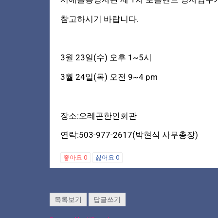
참고하시기 바랍니다.
3월 23일(수) 오후 1~5시
3월 24일(목) 오전 9~4 pm
장소:오레곤한인회관
연락:503-977-2617(박현식 사무총장)
좋아요
0
싫어요
0
목록보기
답글쓰기