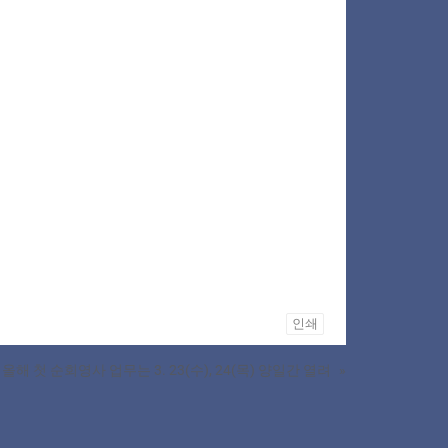
인쇄
올해 첫 순회영사 업무는 3. 23(수), 24(목) 양일간 열려
»