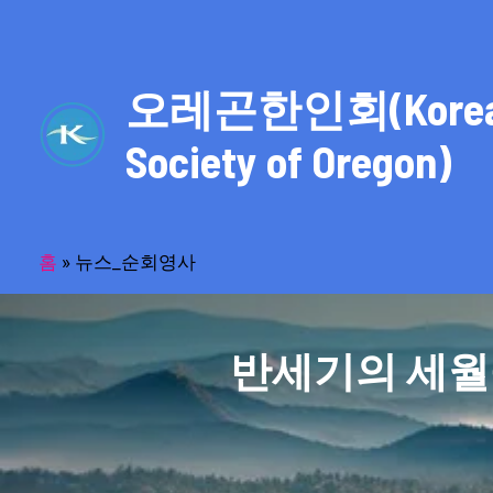
콘
텐
츠
오레곤한인회(Kore
로
건
Society of Oregon)
너
뛰
기
홈
»
뉴스_순회영사
반세기의 세월