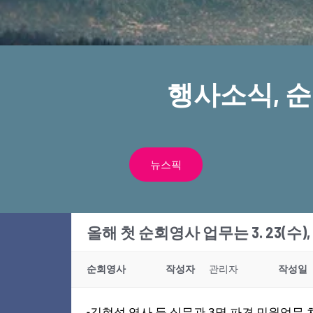
행사소식, 
뉴스픽
올해 첫 순회영사 업무는 3. 23(수),
순회영사
작성자
관리자
작성일
-김현석 영사 등 실무관 3명
파견 민원업무 