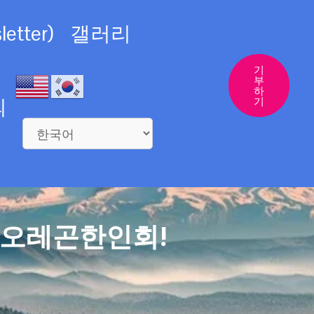
etter)
갤러리
기
부
하
의
기
 오레곤한인회!