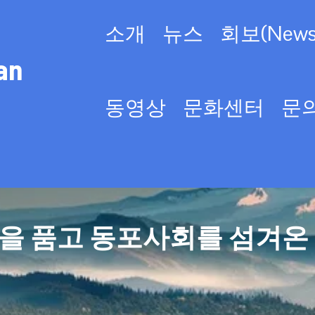
소개
뉴스
회보(Newsl
an
동영상
문화센터
문
을 품고 동포사회를 섬겨온