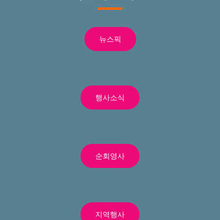
뉴스픽
행사소식
순회영사
지역행사