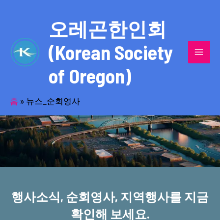
콘
MAI
텐
오레곤한인회
MEN
츠
(Korean Society
로
건
of Oregon)
너
반세기의 세월을 품고 동포사회를 섬겨온
뛰
기
홈
»
뉴스_순회영사
오레곤한인회!
행사소식, 순회영사, 지역행사를 지금
확인해 보세요.