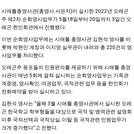
시애틀총영사관(총영사
서은지)이 실시한 2022년 오레곤
주 제2차 순회영사업무가 5월18일부터 20일까지 3일간 오
레곤 한인회관에서 진행됐다.
이번 순회영사업무에는 시애틀 총영사관 김현석 영사를 비
롯해 박현민 계장과 이지영 실무관이 내려와 총
220건의 영
사업무를 처리했다.
오레곤주 동포들의 민원편의를 제공하기 위해 시애틀 총영
사관이 매년
5회에 걸쳐 실시하는 순회영사업무는 가족관
계증명, 영사확인,
여권업무, 국적관련 업무 등을 한인회가
전화예약을 받아 실시하고 있다.
김현석 영사는
“올해 3월 시애틀 총영사관에서 실시한 오레
곤 한국학교 학부형들을 대상으로 국적 및 병역관련 설명회
이후 국적선택과 국적상실,
이탈 등 국적관련 민원업무가
크게 증가했다”고 전했다.