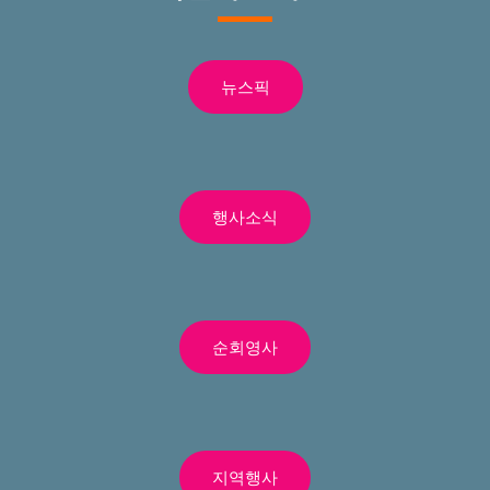
뉴스픽
행사소식
순회영사
지역행사