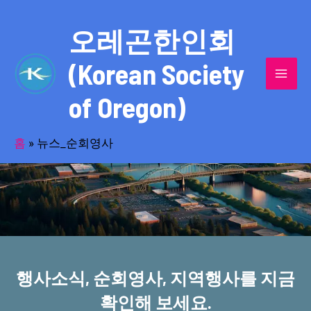
콘
MAI
텐
오레곤한인회
MEN
츠
(Korean Society
로
건
of Oregon)
너
반세기의 세월을 품고 동포사회를 섬겨온
뛰
기
홈
»
뉴스_순회영사
오레곤한인회!
행사소식, 순회영사, 지역행사를 지금
확인해 보세요.