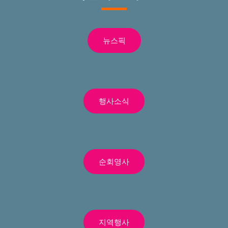
뉴스픽
행사소식
순회영사
지역행사