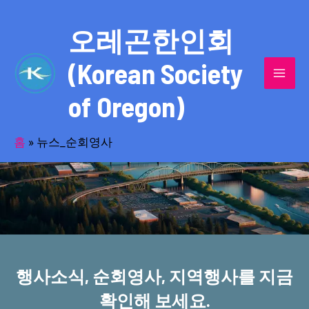
콘
MAI
텐
오레곤한인회
MEN
츠
(Korean Society
로
건
of Oregon)
너
반세기의 세월을 품고 동포사회를 섬겨온
뛰
기
홈
»
뉴스_순회영사
오레곤한인회!
행사소식, 순회영사, 지역행사를 지금
확인해 보세요.