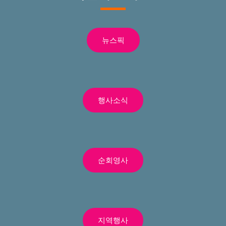
뉴스픽
행사소식
순회영사
지역행사