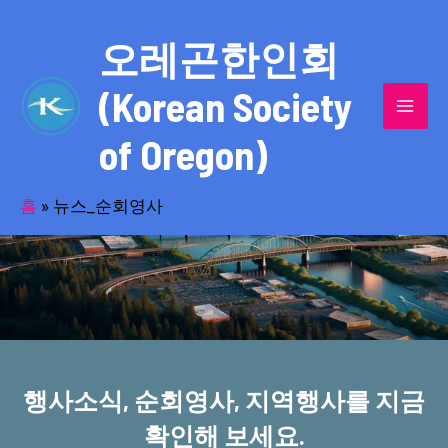
콘
MAI
텐
오레곤한인회
MEN
츠
(Korean Society
로
건
of Oregon)
너
반세기의 세월을 품고 동포사회를 섬겨온
뛰
기
홈
»
뉴스_순회영사
오레곤한인회!
행사소식, 순회영사, 지역행사를 지금
확인해 보세요.