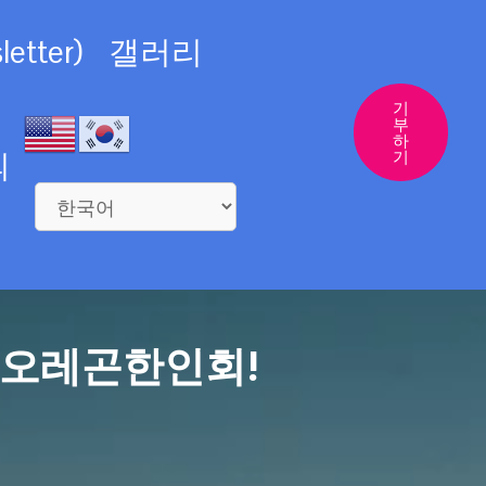
etter)
갤러리
기
부
하
의
기
 오레곤한인회!