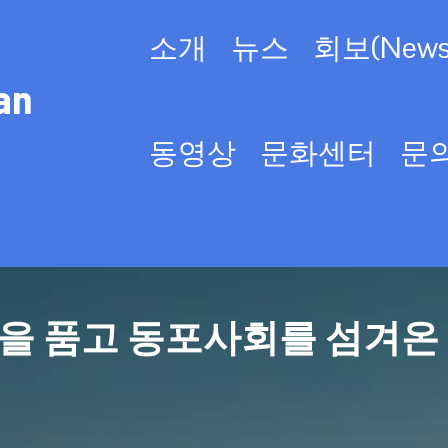
소개
뉴스
회보(Newsl
an
동영상
문화센터
문
을 품고 동포사회를 섬겨온