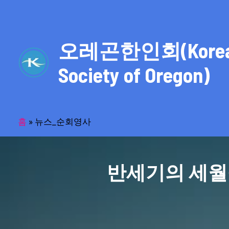
콘
텐
츠
오레곤한인회(Kore
로
건
Society of Oregon)
너
뛰
기
홈
»
뉴스_순회영사
반세기의 세월