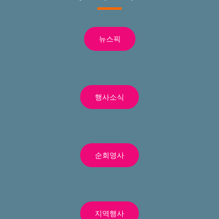
뉴스픽
행사소식
순회영사
지역행사