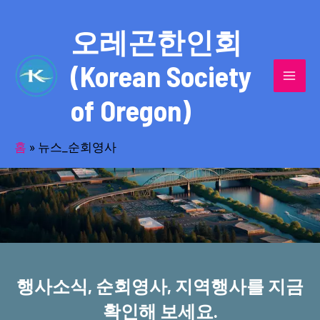
콘
MAI
텐
오레곤한인회
MEN
츠
(Korean Society
로
건
of Oregon)
너
반세기의 세월을 품고 동포사회를 섬겨온
뛰
기
홈
»
뉴스_순회영사
오레곤한인회!
행사소식, 순회영사, 지역행사를 지금
확인해 보세요.