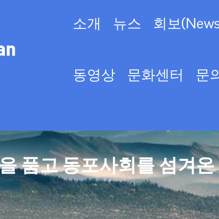
소개
뉴스
회보(Newsl
an
동영상
문화센터
문
을 품고 동포사회를 섬겨온