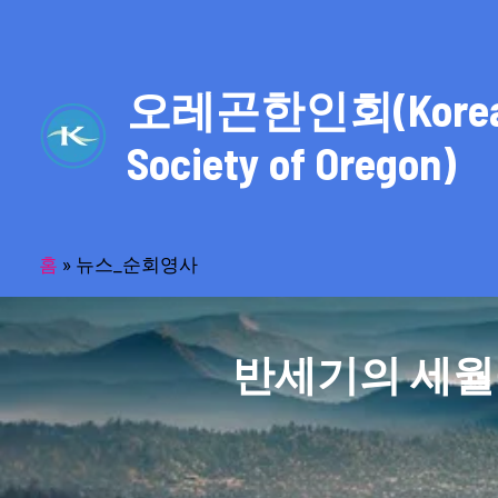
콘
텐
츠
오레곤한인회(Kore
로
건
Society of Oregon)
너
뛰
기
홈
»
뉴스_순회영사
반세기의 세월