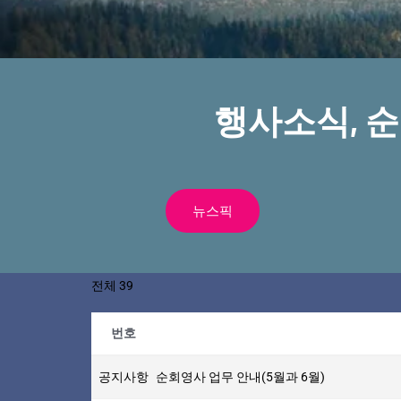
행사소식, 
뉴스픽
전체 39
번호
공지사항
순회영사 업무 안내(5월과 6월)