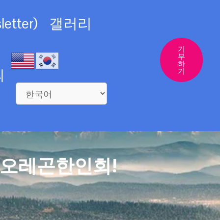
etter)
갤러리
기
부
하
의
기
 오레곤한인회!