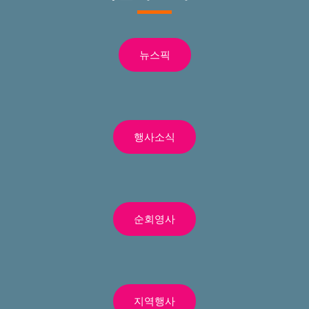
뉴스픽
행사소식
순회영사
지역행사