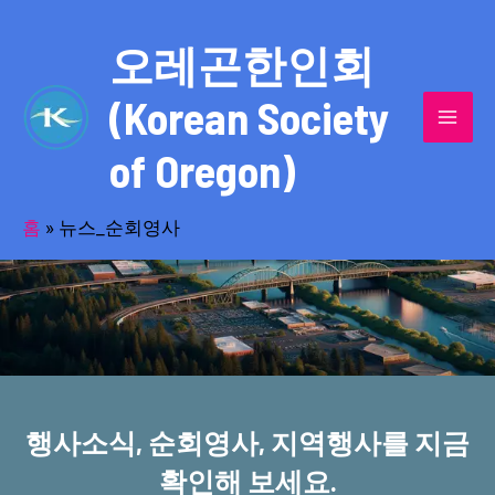
콘
MAI
텐
오레곤한인회
MEN
츠
(Korean Society
로
건
of Oregon)
너
반세기의 세월을 품고 동포사회를 섬겨온
뛰
기
홈
»
뉴스_순회영사
오레곤한인회!
행사소식, 순회영사, 지역행사를 지금
확인해 보세요.