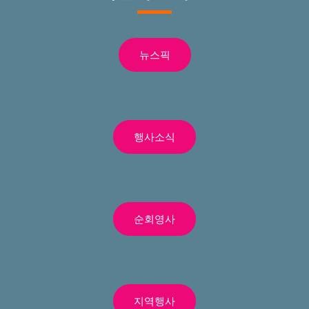
뉴스픽
행사소식
순회영사
지역행사