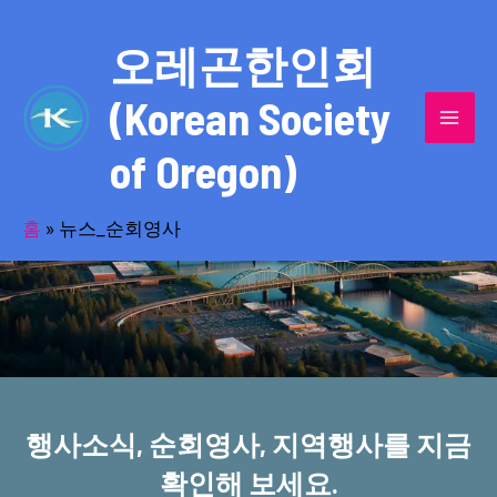
콘
MAI
텐
오레곤한인회
MEN
츠
(Korean Society
로
건
of Oregon)
너
반세기의 세월을 품고 동포사회를 섬겨온
뛰
기
홈
»
뉴스_순회영사
오레곤한인회!
행사소식, 순회영사, 지역행사를 지금
확인해 보세요.