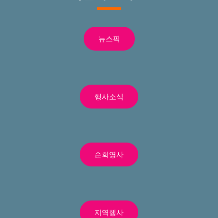
뉴스픽
행사소식
순회영사
지역행사