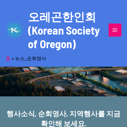
콘
MAI
텐
오레곤한인회
MEN
츠
(Korean Society
로
건
of Oregon)
너
반세기의 세월을 품고 동포사회를 섬겨온
뛰
기
홈
»
뉴스_순회영사
오레곤한인회!
행사소식, 순회영사, 지역행사를 지금
확인해 보세요.