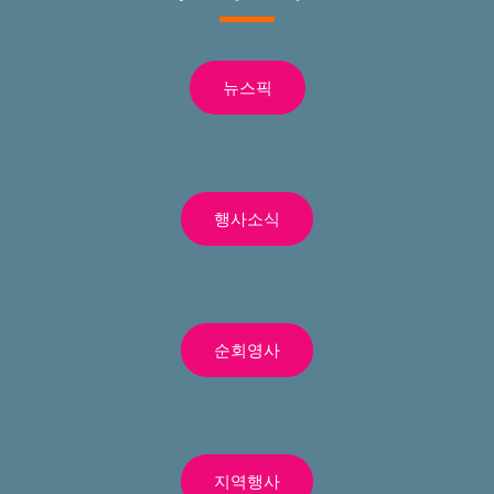
뉴스픽
행사소식
순회영사
지역행사