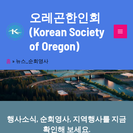
콘
MAI
텐
오레곤한인회
MEN
츠
(Korean Society
로
건
of Oregon)
너
반세기의 세월을 품고 동포사회를 섬겨온
뛰
기
홈
»
뉴스_순회영사
오레곤한인회!
행사소식, 순회영사, 지역행사를 지금
확인해 보세요.