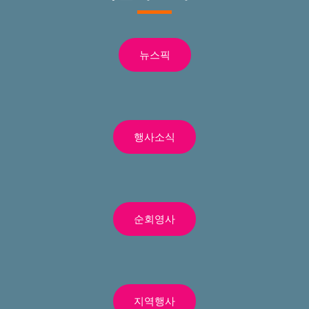
뉴스픽
행사소식
순회영사
지역행사