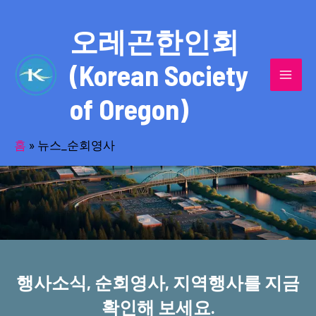
콘
MAI
텐
오레곤한인회
MEN
츠
(Korean Society
로
건
of Oregon)
너
반세기의 세월을 품고 동포사회를 섬겨온
뛰
기
홈
»
뉴스_순회영사
오레곤한인회!
행사소식, 순회영사, 지역행사를 지금
확인해 보세요.