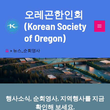
콘
MAI
텐
오레곤한인회
MEN
츠
(Korean Society
로
건
of Oregon)
너
반세기의 세월을 품고 동포사회를 섬겨온
뛰
기
홈
»
뉴스_순회영사
오레곤한인회!
행사소식, 순회영사, 지역행사를 지금
확인해 보세요.