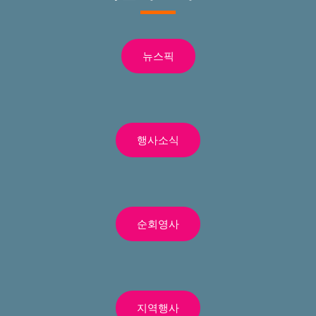
뉴스픽
행사소식
순회영사
지역행사