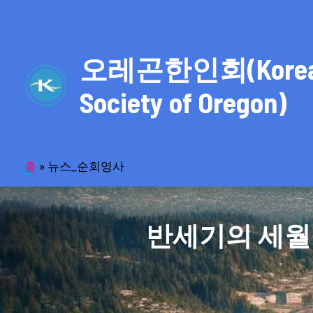
콘
텐
츠
오레곤한인회(Kore
로
건
Society of Oregon)
너
뛰
기
홈
»
뉴스_순회영사
반세기의 세월