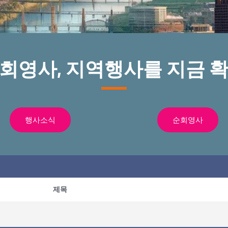
순회영사, 지역행사를 지금 확
행사소식
순회영사
제목