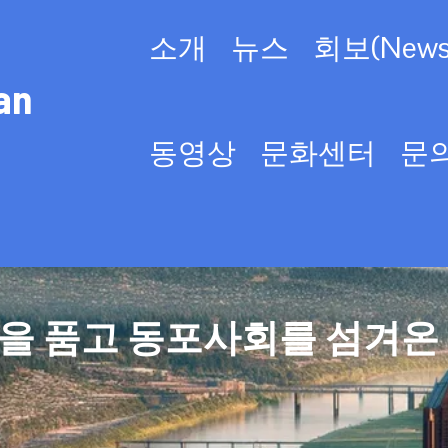
소개
뉴스
회보(Newsl
an
동영상
문화센터
문
을 품고 동포사회를 섬겨온