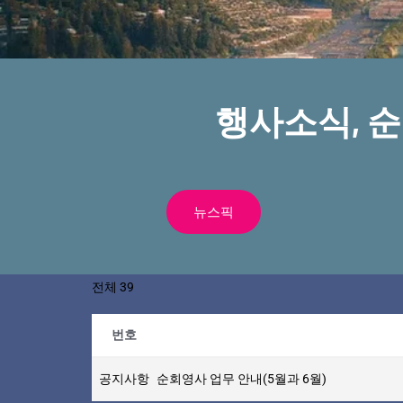
행사소식, 
뉴스픽
전체 39
번호
공지사항
순회영사 업무 안내(5월과 6월)