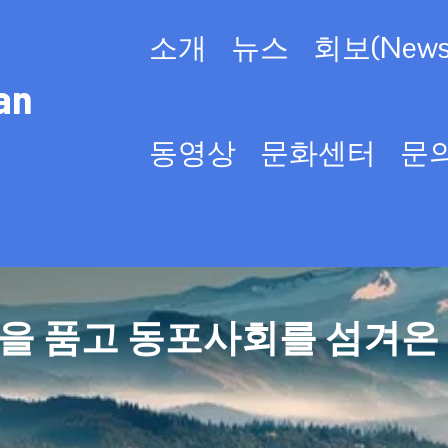
소개
뉴스
회보(Newsl
an
동영상
문화센터
문
을 품고 동포사회를 섬겨온