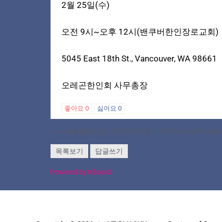
2월 25일(수)
오전 9시~오후 12시(밴쿠버한인장로교회)
5045 East 18th St., Vancouver, WA 98661
오레곤한인회 사무총장
좋아요
0
싫어요
0
«
시애틀총영사관, 오레곤순회영사 2025-6차 업무 성황
목록보기
답글쓰기
Powered by KBoard