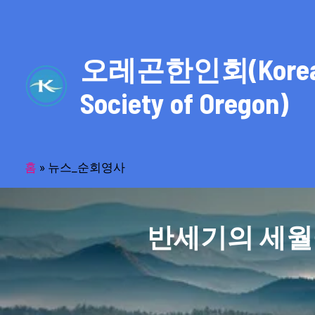
콘
텐
츠
오레곤한인회(Kore
로
건
Society of Oregon)
너
뛰
기
홈
»
뉴스_순회영사
반세기의 세월