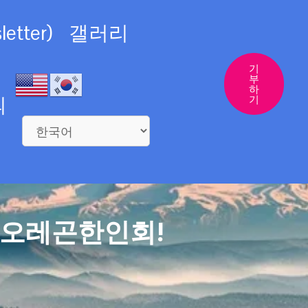
etter)
갤러리
기
부
하
의
기
 오레곤한인회!