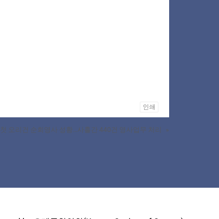
인쇄
 첫 오리건 순회영사 성황…사흘간 440건 영사업무 처리
»