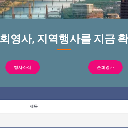
순회영사, 지역행사를 지금 확
행사소식
순회영사
제목