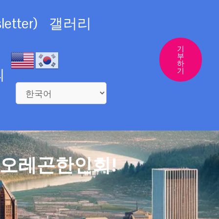
etter)
갤러리
기
부
하
의
기
 오레곤한인회!