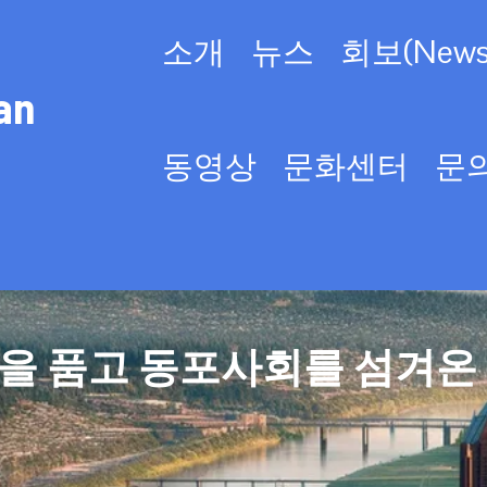
소개
뉴스
회보(Newsl
an
동영상
문화센터
문
을 품고 동포사회를 섬겨온