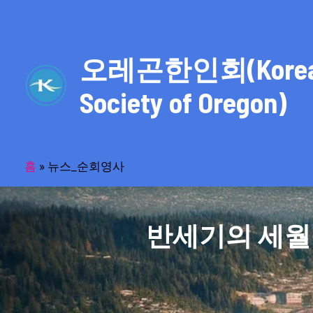
콘
텐
츠
오레곤한인회(Kore
로
건
Society of Oregon)
너
뛰
기
홈
»
뉴스_순회영사
반세기의 세월