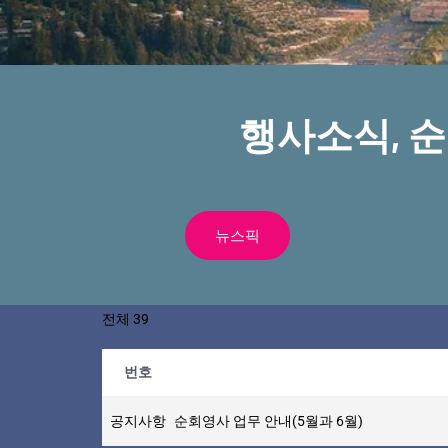
행사소식, 
뉴스픽
전체 39
번호
공지사항
순회영사 업무 안내(5월과 6월)