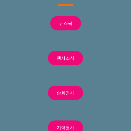
뉴스픽
행사소식
순회영사
지역행사