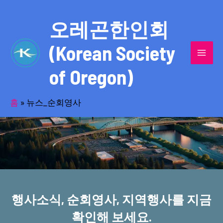
콘
MAI
텐
오레곤한인회
MEN
츠
(Korean Society
로
건
of Oregon)
너
반세기의 세월을 품고 동포사회를 섬겨온
뛰
기
홈
»
뉴스_순회영사
오레곤한인회!
행사소식, 순회영사, 지역행사를 지금
확인해 보세요.