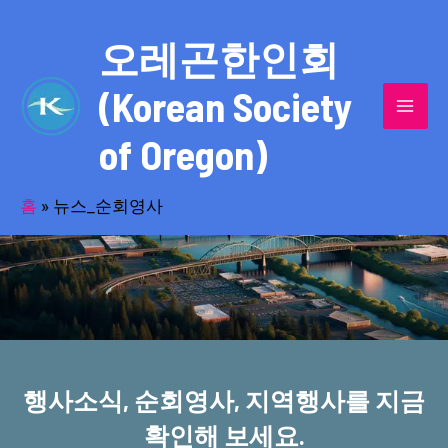
콘
MAI
텐
오레곤한인회
MEN
츠
(Korean Society
로
건
of Oregon)
너
반세기의 세월을 품고 동포사회를 섬겨온
뛰
기
홈
»
뉴스_순회영사
오레곤한인회!
행사소식, 순회영사, 지역행사를 지금
확인해 보세요.