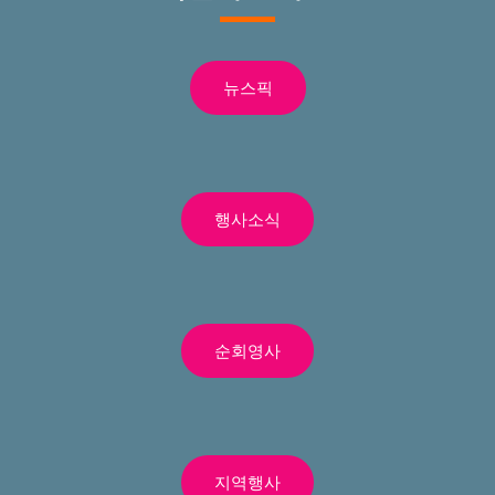
뉴스픽
행사소식
순회영사
지역행사