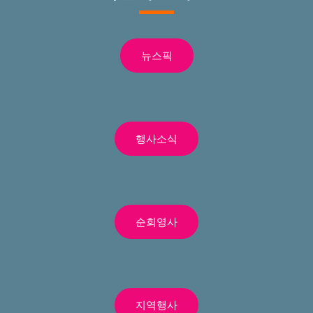
뉴스픽
행사소식
순회영사
지역행사