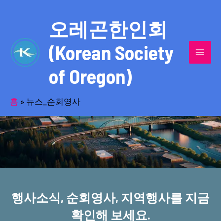
콘
MAI
텐
오레곤한인회
MEN
츠
(Korean Society
로
건
of Oregon)
너
반세기의 세월을 품고 동포사회를 섬겨온
뛰
기
홈
»
뉴스_순회영사
오레곤한인회!
행사소식, 순회영사, 지역행사를 지금
확인해 보세요.