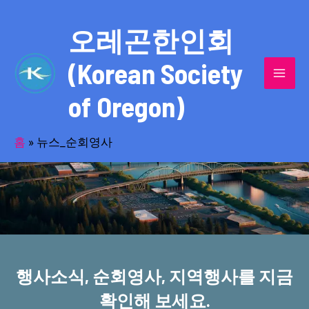
콘
MAI
텐
오레곤한인회
MEN
츠
(Korean Society
로
건
of Oregon)
너
반세기의 세월을 품고 동포사회를 섬겨온
뛰
기
홈
»
뉴스_순회영사
오레곤한인회!
행사소식, 순회영사, 지역행사를 지금
확인해 보세요.