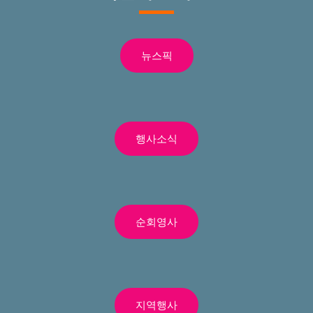
뉴스픽
행사소식
순회영사
지역행사