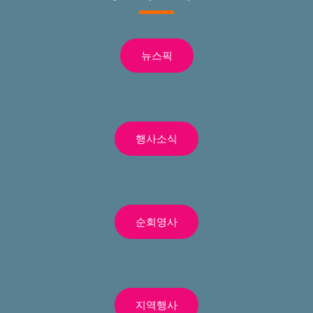
뉴스픽
행사소식
순회영사
지역행사