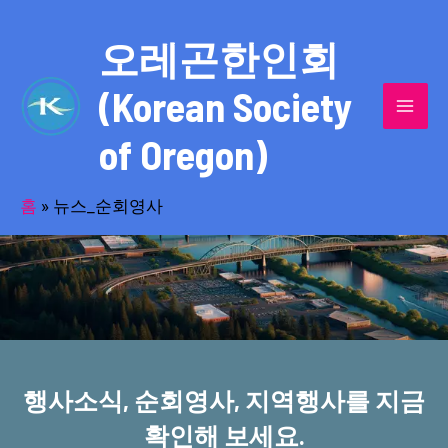
콘
MAI
텐
오레곤한인회
MEN
츠
(Korean Society
로
건
of Oregon)
너
반세기의 세월을 품고 동포사회를 섬겨온
뛰
기
홈
»
뉴스_순회영사
오레곤한인회!
행사소식, 순회영사, 지역행사를 지금
확인해 보세요.