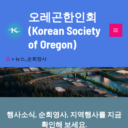
콘
MAI
텐
오레곤한인회
MEN
츠
(Korean Society
로
건
of Oregon)
너
반세기의 세월을 품고 동포사회를 섬겨온
뛰
기
홈
»
뉴스_순회영사
오레곤한인회!
행사소식, 순회영사, 지역행사를 지금
확인해 보세요.