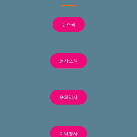
뉴스픽
행사소식
순회영사
지역행사