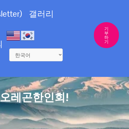
etter)
갤러리
기
부
하
의
기
 오레곤한인회!