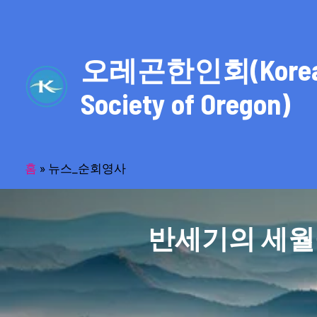
콘
텐
츠
오레곤한인회(Kore
로
건
Society of Oregon)
너
뛰
기
홈
»
뉴스_순회영사
반세기의 세월