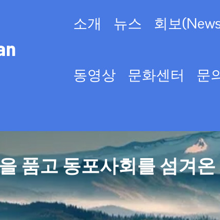
소개
뉴스
회보(Newsl
an
동영상
문화센터
문
을 품고 동포사회를 섬겨온