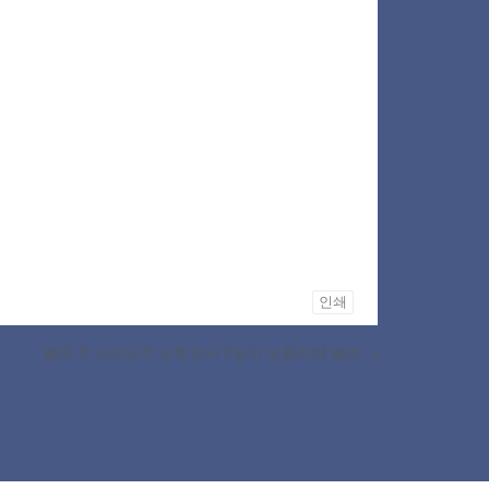
인쇄
올해 첫 오레곤주 순회영사 3일간 성황리에 열려
»