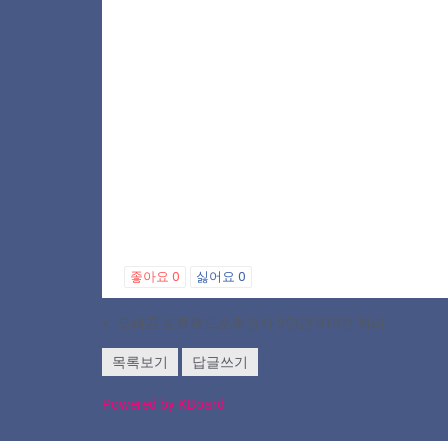
좋아요
0
싫어요
0
«
오레곤 포틀랜드순회영사 3일간 310건 처리
목록보기
답글쓰기
Powered by KBoard