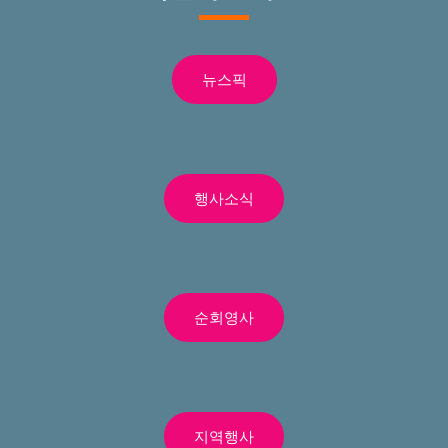
뉴스픽
행사소식
순회영사
지역행사